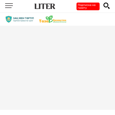
Подписка на
газету