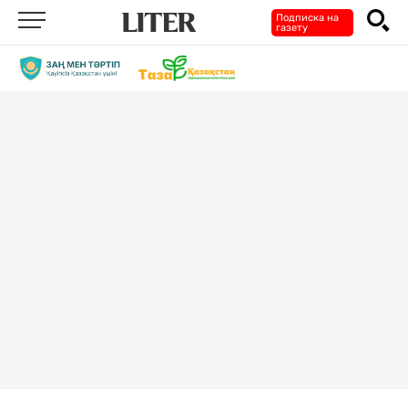
Подписка на
газету