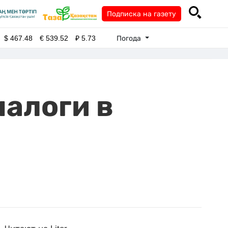
Подписка на газету
Погода
$
467.48
€
539.52
₽
5.73
налоги в