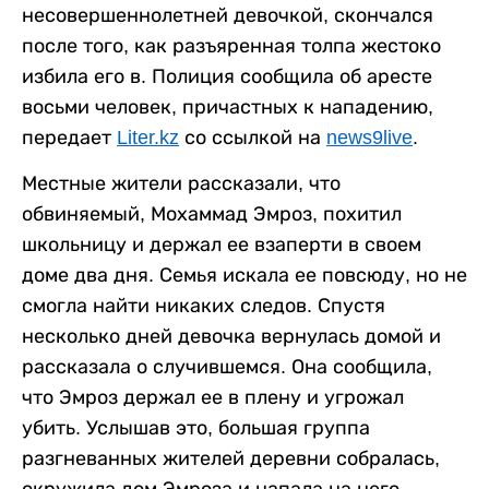
несовершеннолетней девочкой, скончался
после того, как разъяренная толпа жестоко
избила его в. Полиция сообщила об аресте
восьми человек, причастных к нападению,
передает
Liter.kz
со ссылкой на
news9live
.
Местные жители рассказали, что
обвиняемый, Мохаммад Эмроз, похитил
школьницу и держал ее взаперти в своем
доме два дня. Семья искала ее повсюду, но не
смогла найти никаких следов. Спустя
несколько дней девочка вернулась домой и
рассказала о случившемся. Она сообщила,
что Эмроз держал ее в плену и угрожал
убить. Услышав это, большая группа
разгневанных жителей деревни собралась,
окружила дом Эмроза и напала на него.