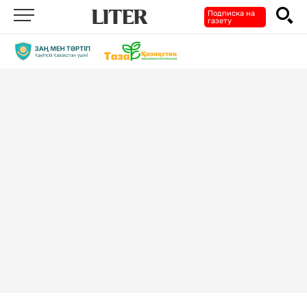
Подписка на
газету