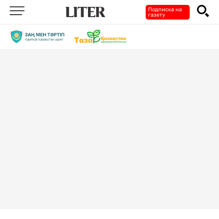
Подписка на
газету