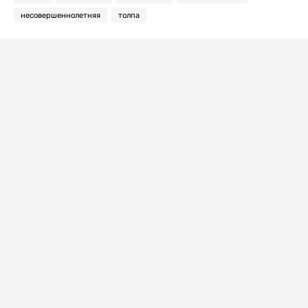
несовершеннолетняя
толпа