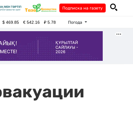
Подписка на газету
Погода
$
469.85
€
542.16
₽
5.78
 эвакуации