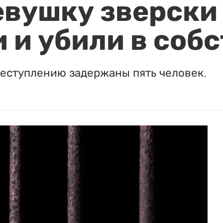
евушку зверски
 и убили в соб
реступлению задержаны пять человек.