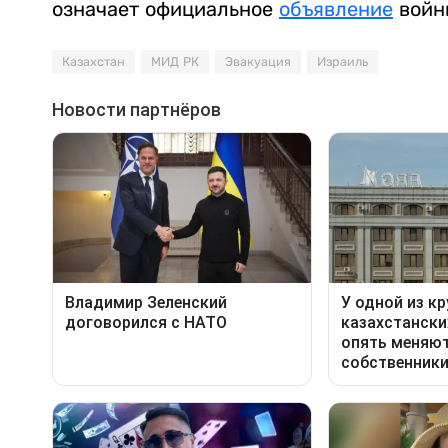
означает официальное
объявление
войн
Казахстан
МИД РК
Эвакуация
Израиль