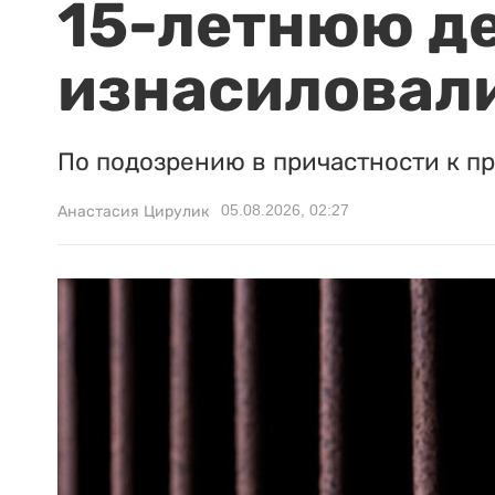
15-летнюю д
изнасиловали
По подозрению в причастности к п
05.08.2026, 02:27
Анастасия Цирулик