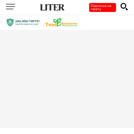
Подписка на
газету