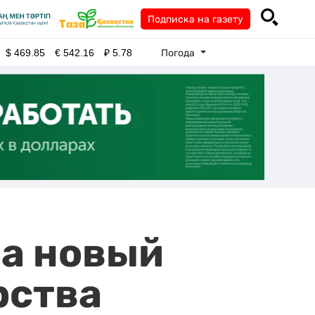
Подписка на газету
Погода
$
469.85
€
542.16
₽
5.78
на новый
рства