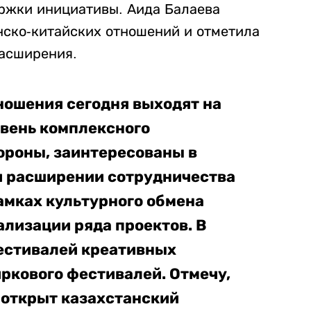
ржки инициативы. Аида Балаева
нско-китайских отношений и отметила
расширения.
ношения сегодня выходят на
вень комплексного
тороны, заинтересованы в
и расширении сотрудничества
амках культурного обмена
лизации ряда проектов. В
фестивалей креативных
иркового фестивалей. Отмечу,
л открыт казахстанский