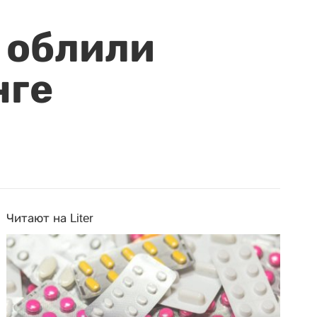
 облили
нге
Читают на Liter