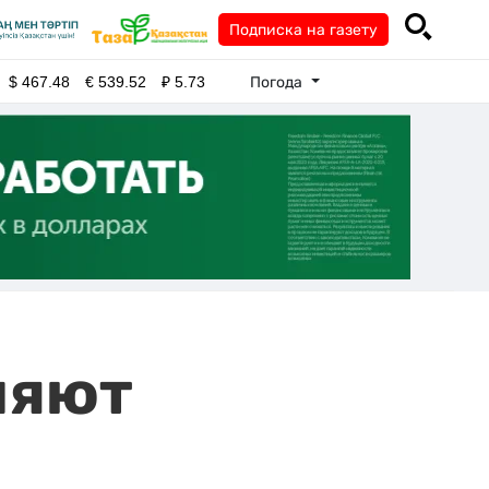
Подписка на газету
Погода
$
467.48
€
539.52
₽
5.73
ляют