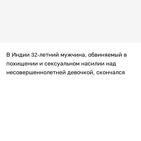
В Индии 32-летний мужчина, обвиняемый в
похищении и сексуальном насилии над
несовершеннолетней девочкой, скончался
после того, как разъяренная толпа жестоко
избила его в. Полиция сообщила об аресте
восьми человек, причастных к нападению,
передает
Liter.kz
со ссылкой на
news9live
.
Местные жители рассказали, что
обвиняемый, Мохаммад Эмроз, похитил
школьницу и держал ее взаперти в своем