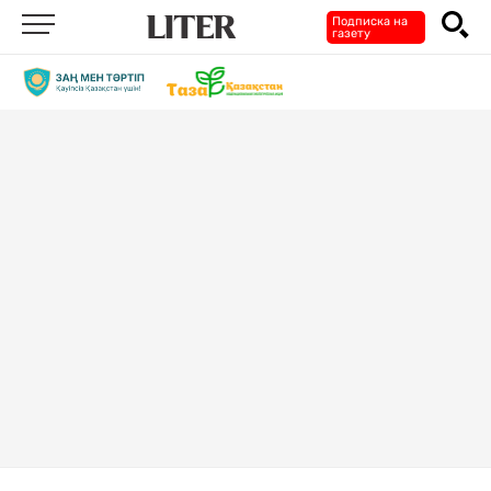
Подписка на
газету