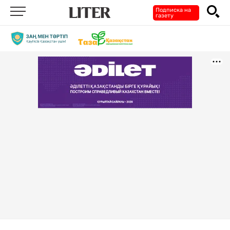
Подписка на
газету