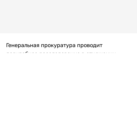
Генеральная прокуратура проводит
досудебное расследование в отношении
преступной группы, длительное время
занимавшейся экономической контрабандой
товаров из Китая в Казахстан, передает
Liter.kz
со ссылкой на Генпрокуратуру РК.
"Следствием установлено, что из 37
компаний, только по двум
аффилированным предприятиям
"Metlink" и "Urban Green" участниками
ОПГ причинен ущерб государству