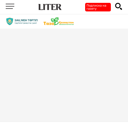
Подписка на
газету