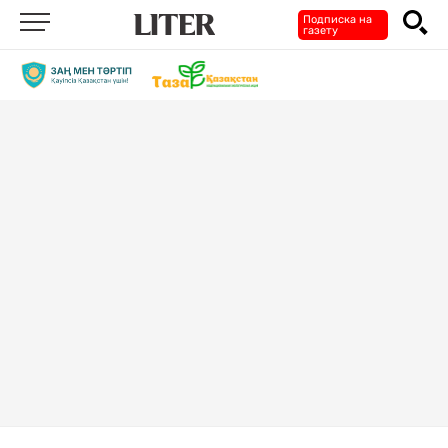
Подписка на
газету