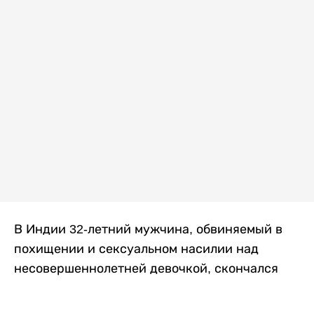
В Индии 32-летний мужчина, обвиняемый в
похищении и сексуальном насилии над
несовершеннолетней девочкой, скончался
после того, как разъяренная толпа жестоко
избила его в. Полиция сообщила об аресте