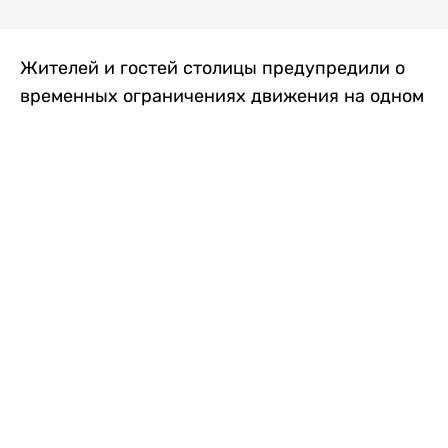
Жителей и гостей столицы предупредили о
временных ограничениях движения на одном
из самых загруженных проспектов города.
Причиной станут дорожные работы, которые
продлятся два дня, передает
Liter.kz
.
По информации городских служб, с 7 по 8
августа на проспекте Кабанбай батыра
пройдет ремонт дорожного покрытия. В связи
с этим движение будет частично ограничено
на участке от улицы Калкаман до улицы
Сарайшык. Полностью перекрывать дорогу не
планируется. На время ремонта движение
транспорта организуют по одной стороне
проезжей части в обоих направлениях, что