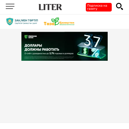
Подписка на
газету