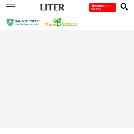
Подписка на
газету