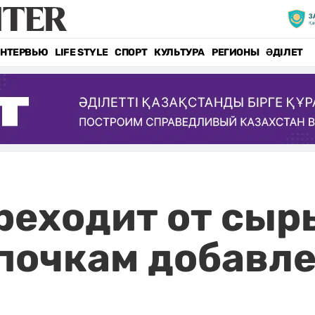
НТЕРВЬЮ
LIFE STYLE
СПОРТ
КУЛЬТУРА
РЕГИОНЫ
ӘДІЛЕТ
реходит от сыр
почкам добавл