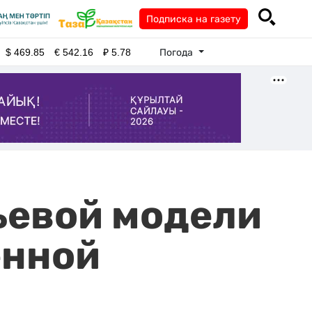
Подписка на газету
Погода
$
469.85
€
542.16
₽
5.78
ьевой модели
енной