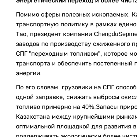
Энергетический переход и более чист
Помимо сферы полезных ископаемых, Ка
транспортную политику в рамках едино
Тао, президент компании ChengduSepme
заводов по производству сжиженного пр
СПГ "переходным топливом", которое м
транспорта и обеспечить постепенный 
энергии.
По его словам, грузовики на СПГ спосо
одной заправке, снижать выбросы окисл
топливо примерно на 40%.Запасы приро
Казахстана между крупнейшими рынкам
оптимальной площадкой для развития в
поддерживать экологически более чист