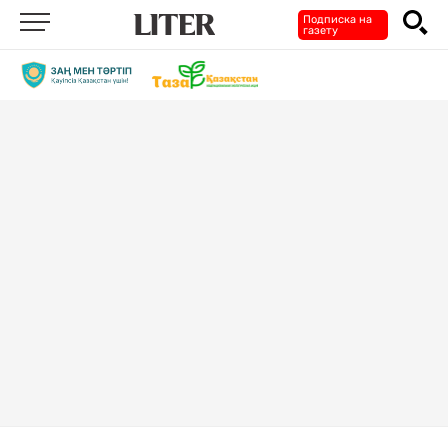
Подписка на
газету