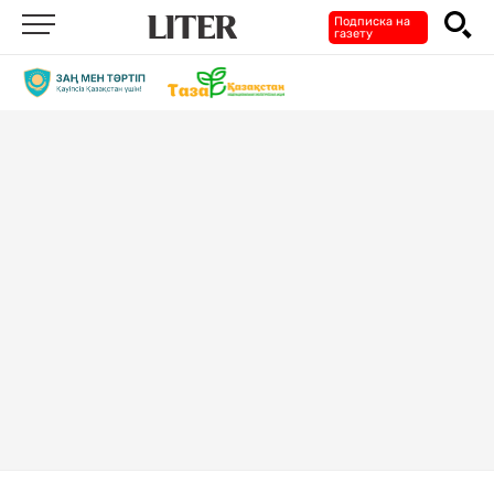
Подписка на
газету