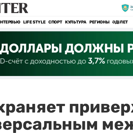
НТЕРВЬЮ
LIFE STYLE
СПОРТ
КУЛЬТУРА
РЕГИОНЫ
ӘДІЛЕТ
храняет приве
версальным м