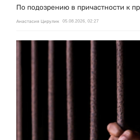
По подозрению в причастности к п
05.08.2026, 02:27
Анастасия Цирулик