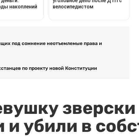
вящих под сомнение неотъемлемые права и
хстанцев по проекту новой Конституции
евушку зверски
 и убили в соб