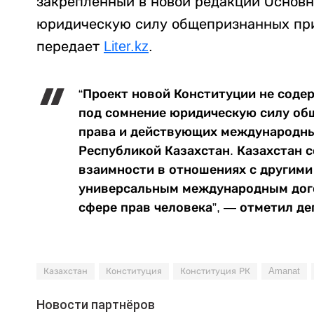
закрепленный в новой редакции Основн
юридическую силу общепризнанных при
передает
Liter.kz
.
“Проект новой Конституции не соде
под сомнение юридическую силу о
права и действующих международны
Республикой Казахстан. Казахстан 
взаимности в отношениях с другими
универсальным международным дог
сфере прав человека”, — отметил де
Казахстан
Конституция
Конституция РК
Amanat