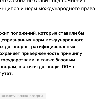
ого закона не ставит под сомнение
нципов и норм международного права,
ржит положений, которые ставили бы
бщепризнанных норм международного
х договоров, ратифицированных
сохраняет приверженность принципу
 государствами, а также базовым
оворам, включая договоры ООН в
путат.
конституционная реформа