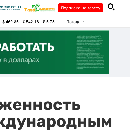
Подписка на газету
Погода
$
469.85
€
542.16
₽
5.78
рженность
еждународным