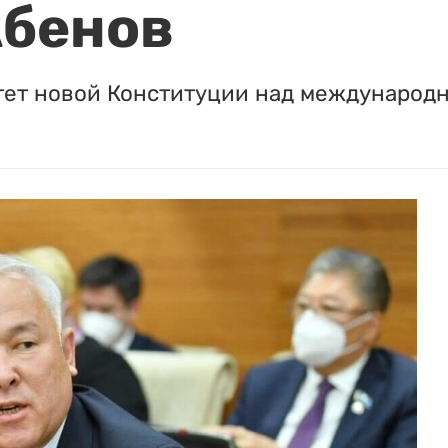
Абенов
тет новой Конституции над международ