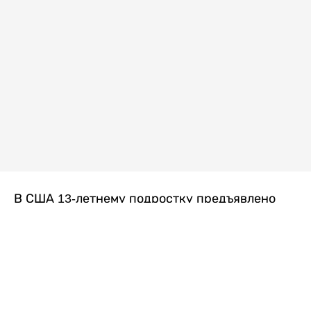
В США 13-летнему подростку предъявлено
обвинение в убийстве второй степени после
гибели его 14-летней сводной сестры. По
версии следствия, трагедия произошла
вскоре после ссоры между детьми, передает
Liter.kz
со ссылкой на
kmph.com
.