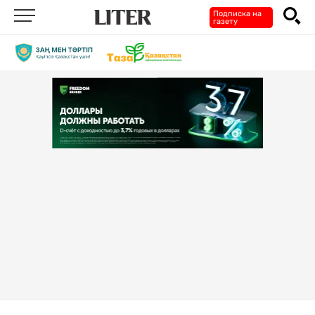
Подписка на
газету