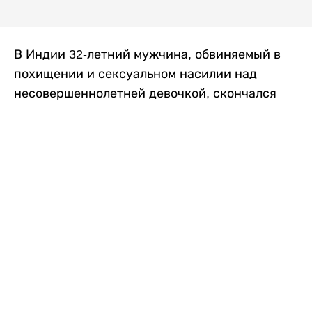
В Индии 32-летний мужчина, обвиняемый в
похищении и сексуальном насилии над
несовершеннолетней девочкой, скончался
после того, как разъяренная толпа жестоко
избила его в. Полиция сообщила об аресте
восьми человек, причастных к нападению,
передает
Liter.kz
со ссылкой на
news9live
.
Местные жители рассказали, что
обвиняемый, Мохаммад Эмроз, похитил
школьницу и держал ее взаперти в своем
доме два дня. Семья искала ее повсюду, но не
смогла найти никаких следов. Спустя
несколько дней девочка вернулась домой и