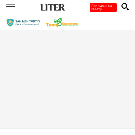
Подписка на
газету