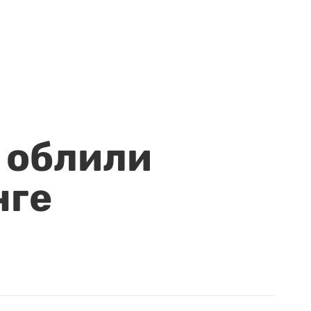
 облили
нге