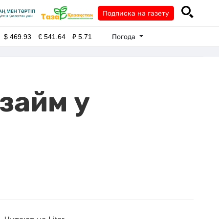
Подписка на газету
Погода
$
469.93
€
541.64
₽
5.71
займ у