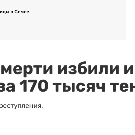
ицы в Семее
мерти избили и
за 170 тысяч те
реступления.