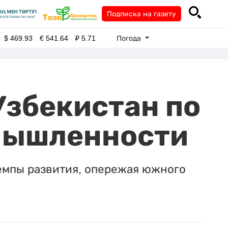
Подписка на газету
Погода
$
469.93
€
541.64
₽
5.71
Узбекистан по
мышленности
емпы развития, опережая южного