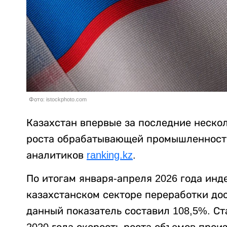
Фото: istockphoto.com
Казахстан впервые за последние неско
роста обрабатывающей промышленност
аналитиков
ranking.kz
.
По итогам января-апреля 2026 года ин
казахстанском секторе переработки дос
данный показатель составил 108,5%. Ст
2020 года скорость роста объемов прои