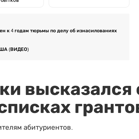
н к 4 годам тюрьмы по делу об изнасилованиях
США (ВИДЕО)
и высказался о
 списках гранто
ителям абитуриентов.