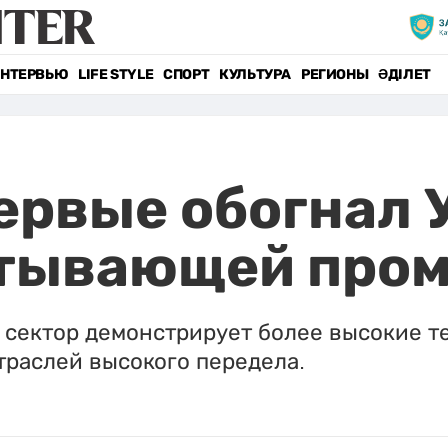
НТЕРВЬЮ
LIFE STYLE
СПОРТ
КУЛЬТУРА
РЕГИОНЫ
ӘДІЛЕТ
ервые обогнал 
атывающей про
сектор демонстрирует более высокие т
траслей высокого передела.