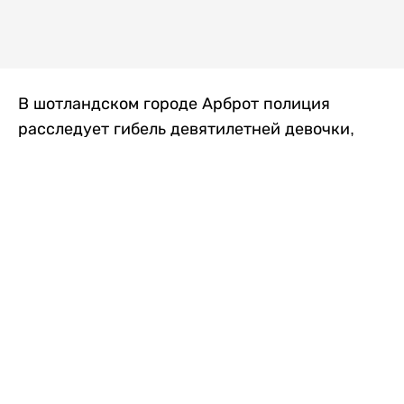
В шотландском городе Арброт полиция
расследует гибель девятилетней девочки,
которую нашли с тяжелыми травмами в
промышленной зоне, где семья разбила
палаточный лагерь. По подозрению в
убийстве ребенка задержан ее 35-летний
отец, передает
Liter.kz
со ссылкой на
The Sun
.
По данным полиции, семья из Западного
Йоркшира приехала в Арброт и разбила
палатку на территории заброшенной
промышленной зоны неподалеку от пляжа.
Вместе с родителями были двое детей.