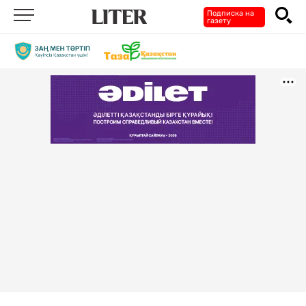
Подписка на
газету