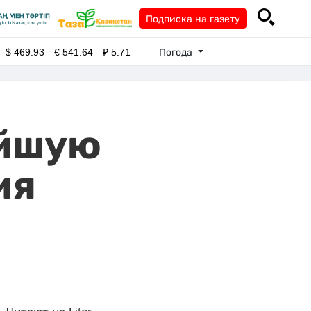
Подписка на газету
Погода
$
469.93
€
541.64
₽
5.71
ейшую
ия