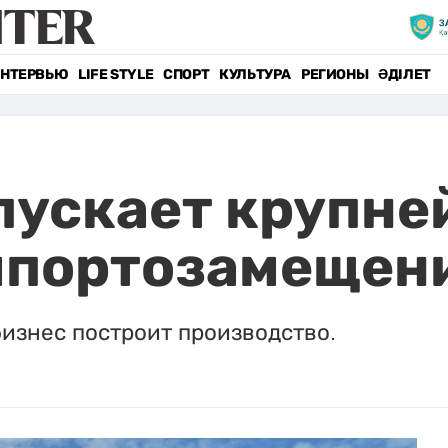
НТЕРВЬЮ
LIFE STYLE
СПОРТ
КУЛЬТУРА
РЕГИОНЫ
ӘДІЛЕТ
пускает крупн
мпортозамещен
бизнес построит производство.