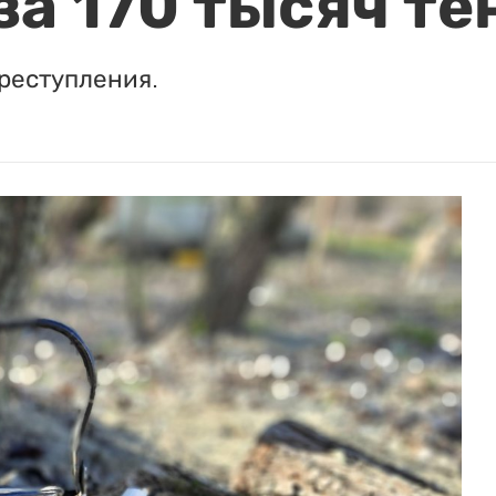
за 170 тысяч те
реступления.