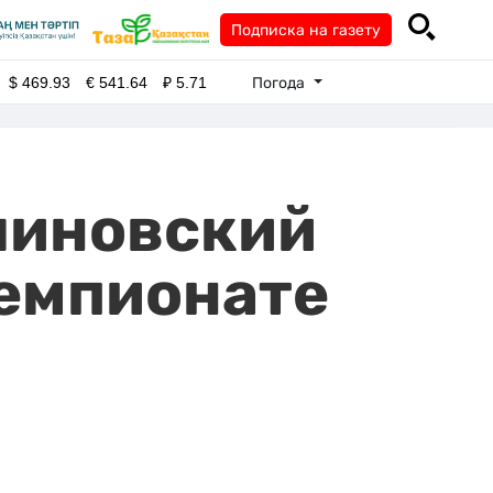
Подписка на газету
Погода
$
469.93
€
541.64
₽
5.71
линовский
чемпионате