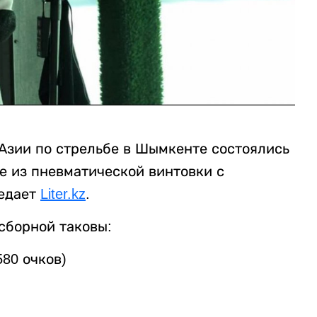
е Азии по стрельбе в Шымкенте состоялись
е из пневматической винтовки с
редает
Liter.kz
.
сборной таковы:
580 очков)