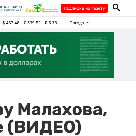
Подписка на газету
Погода
$
467.48
€
539.52
₽
5.73
оу Малахова,
е (ВИДЕО)