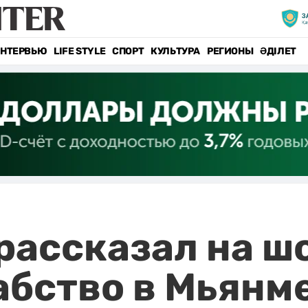
НТЕРВЬЮ
LIFE STYLE
СПОРТ
КУЛЬТУРА
РЕГИОНЫ
ӘДІЛЕТ
рассказал на ш
рабство в Мьянм