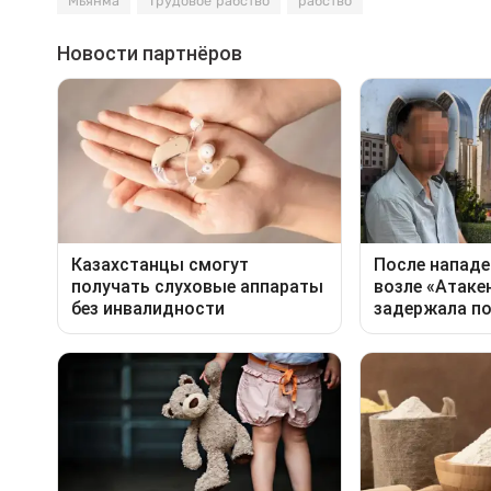
Мьянма
Трудовое рабство
рабство