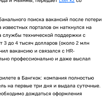
нда и Мьянмы, передает
Liter.kz
со
 банального поиска вакансий после потери
 известных порталов он наткнулся на
а службы технической поддержки с
 3 до 4 тысяч долларов (около 2 млн
учил вакансию и связался с HR-
льно профессионально и даже выслал
рилете в Бангкок: компания полностью
ль на первые три дня и выдала суточные.
необходимо дождаться оформления