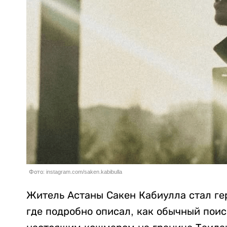
Фото: instagram.com/saken.kabibulla
Житель Астаны Сакен Кабиулла стал ге
где подробно описал, как обычный поис