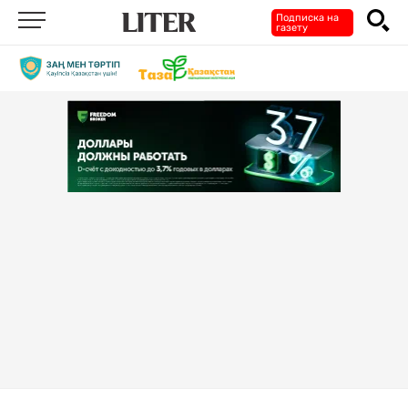
Подписка на
газету