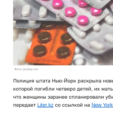
Фото: pixabay.com
Полиция штата Нью-Йорк раскрыла новы
которой погибли четверо детей, их мат
что женщины заранее спланировали убий
передает
Liter.kz
со ссылкой на
New York