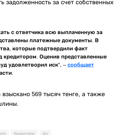
ть задолженность за счет собственных
кать с ответчика всю выплаченную за
едставлены платежные документы. В
тва, которые подтвердили факт
д кредитором. Оценив представленные
суд удовлетворил иск”, –
сообщает
асти.
а взыскано 569 тысяч тенге, а также
шлины.
лги
Кредиторы
Шу