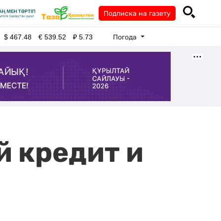
Подписка на газету
Погода
$
467.48
€
539.52
₽
5.73
 кредит и