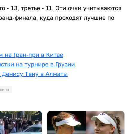
 - 13, третье - 11. Эти очки учитываются
ранд-финала, куда проходят лучшие по
м на Гран-при в Китае
стки на турнире в Грузии
 Денису Тену в Алматы
лкина