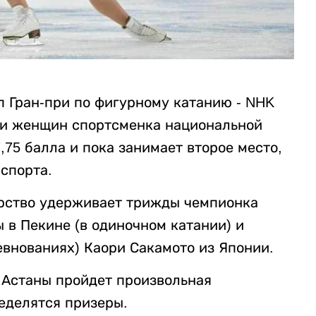
п Гран-при по фигурному катанию - NHK
еди женщин спортсменка национальной
75 балла и пока занимает второе место,
 спорта.
ерство удерживает трижды чемпионка
 в Пекине (в одиночном катании) и
евнованиях) Каори Сакамото из Японии.
и Астаны пройдет произвольная
еделятся призеры.