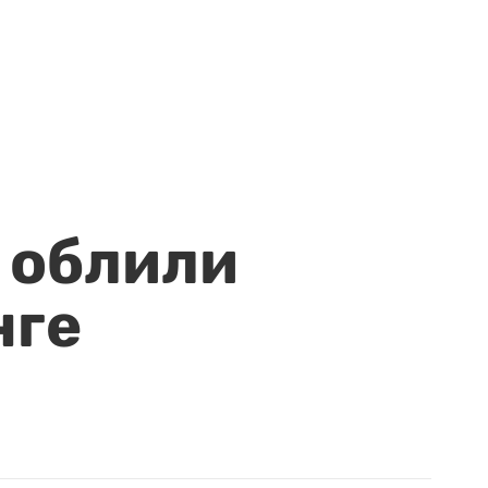
 облили
нге