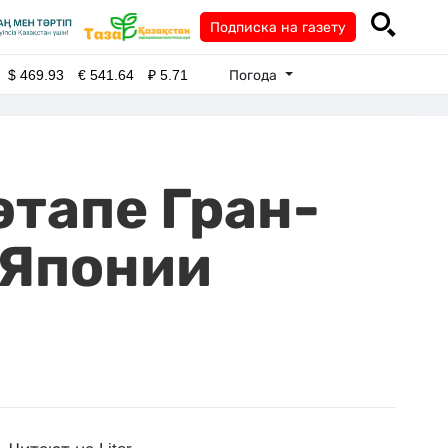
Подписка на газету
Погода
$
469.93
€
541.64
₽
5.71
этапе Гран-
 Японии