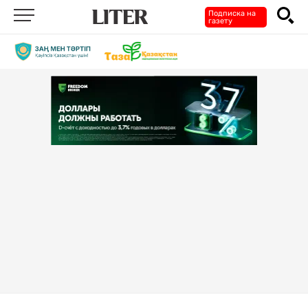
Подписка на
газету