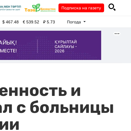
Подписка на газету
Погода
$
467.48
€
539.52
₽
5.73
енность и
ал с больницы
ции