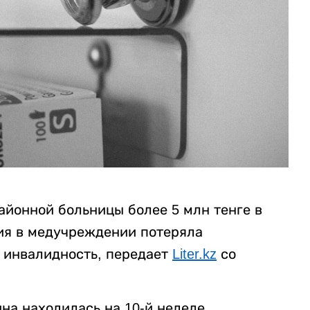
айонной больницы более 5 млн тенге в
ния в медучреждении потеряла
 инвалидность, передает
Liter.kz
со
на находилась на 10-й неделе