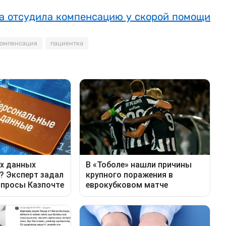
ка отсудила компенсацию у скорой помощи
омпенсация
пациентка