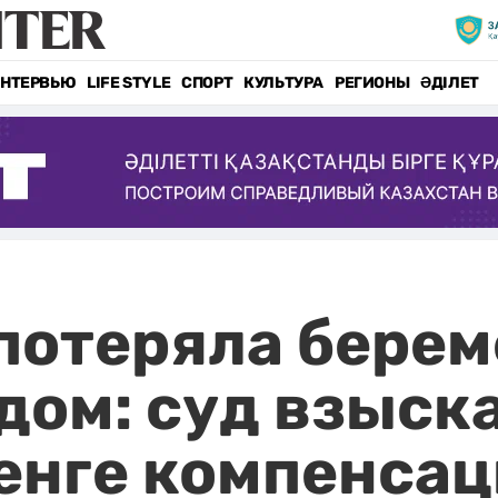
НТЕРВЬЮ
LIFE STYLE
СПОРТ
КУЛЬТУРА
РЕГИОНЫ
ӘДІЛЕТ
потеряла берем
дом: суд взыск
тенге компенса