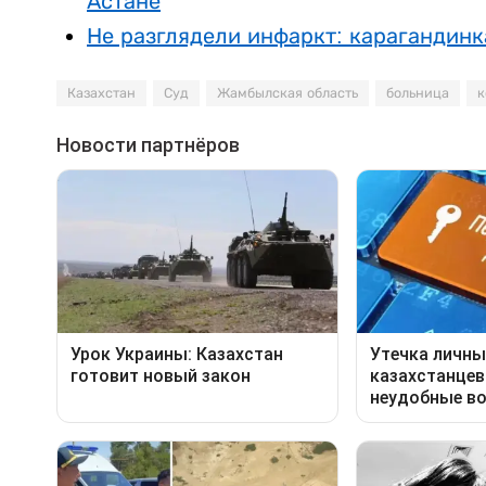
Астане
Не разглядели инфаркт: карагандин
Казахстан
Суд
Жамбылская область
больница
к