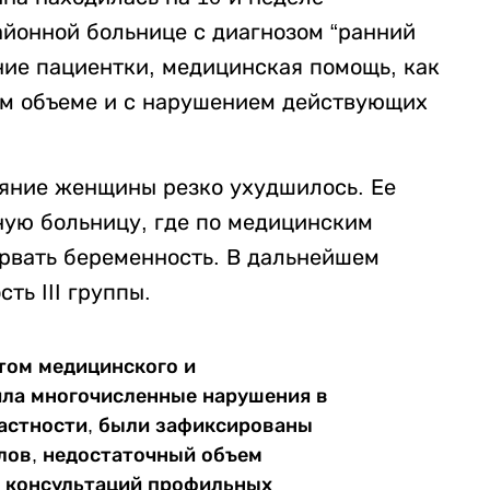
айонной больнице с диагнозом “ранний
ние пациентки, медицинская помощь, как
ном объеме и с нарушением действующих
яние женщины резко ухудшилось. Ее
ную больницу, где по медицинским
рвать беременность. В дальнейшем
ть III группы.
том медицинского и
ила многочисленные нарушения в
частности, были зафиксированы
лов, недостаточный объем
е консультаций профильных