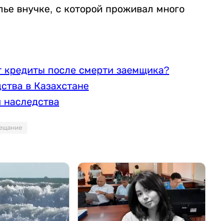
ье внучке, с которой проживал много
т кредиты после смерти заемщика?
дства в Казахстане
 наследства
ещание