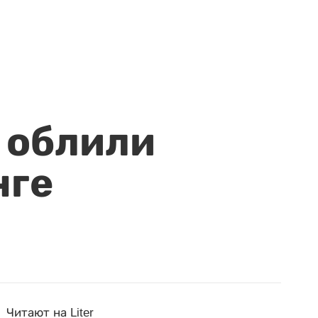
 облили
нге
Читают на Liter