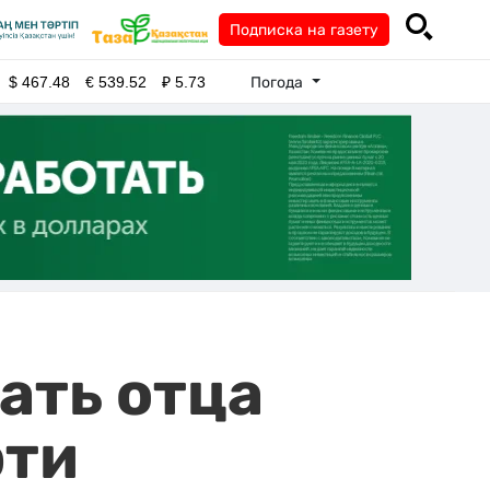
Подписка на газету
Погода
$
467.48
€
539.52
₽
5.73
ать отца
рти