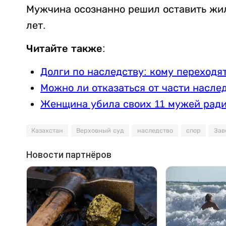
Мужчина осознанно решил оставить жил
лет.
Читайте также:
Долги по наследству: кому переходя
Можно ли отказаться от части насле
Женщина убила своих 11 мужей ради
Казахстан
Верховный суд
наследство
спор
Зав