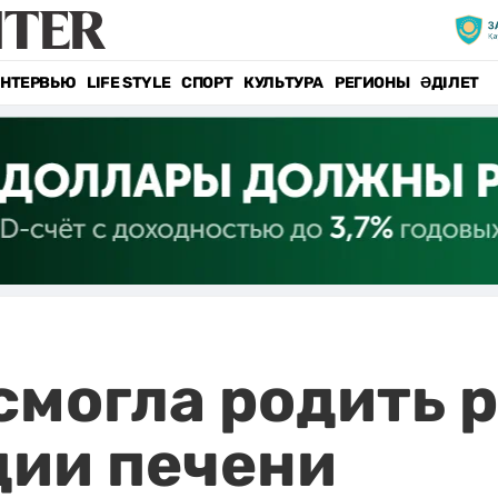
НТЕРВЬЮ
LIFE STYLE
СПОРТ
КУЛЬТУРА
РЕГИОНЫ
ӘДІЛЕТ
смогла родить 
ции печени