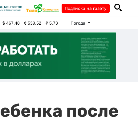
Подписка на газету
Погода
$
467.48
€
539.52
₽
5.73
ребенка после