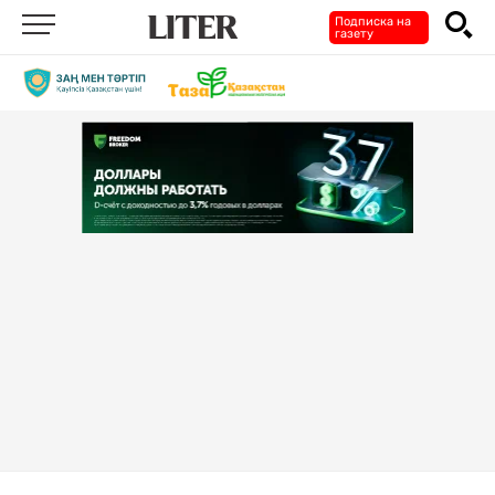
Подписка на
газету