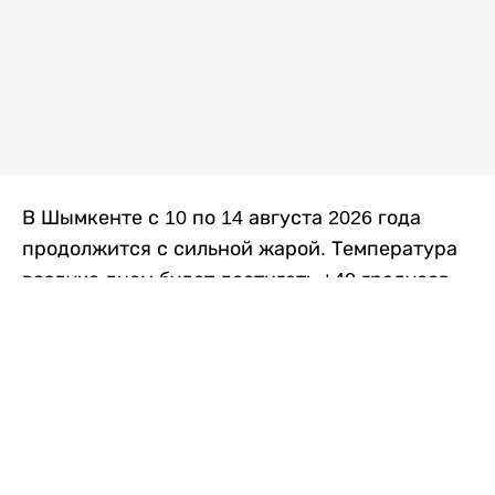
В Шымкенте с 10 по 14 августа 2026 года
продолжится с сильной жарой. Температура
воздуха днем будет достигать +40 градусов,
осадков не ожидается, передает
Liter.kz
со
ссылкой на
данные
Казгидромета.
Согласно информации синоптиков, будущая
рабочая неделя в городе сохранится
переменная облачность. К концу недели жара
немного ослабеет.