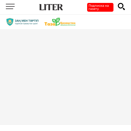
Подписка на
газету