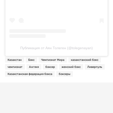
Публикация от Аян Толеген (@tolegenayan)
Казахстан
Бокс
Чемпионат Мира
казахстанский бокс
чемпионат
Англия
боксер
женский бокс
Ливерпуль
Казахстанская федерация бокса
боксеры