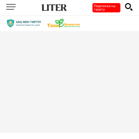
Подписка на
газету