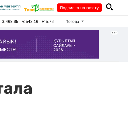
Подписка на газету
Погода
$
469.85
€
542.16
₽
5.78
тала