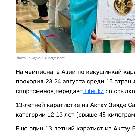
Фото из клуба "Zhubatyr team"
На чемпионате Азии по кекушинкай кар
проходил 23-24 августа среди 15 стран
спортсменов,передает
Liter.kz
со ссылко
13-летней каратистке из Актау Зияде С
категории 12-13 лет (свыше 45 килограм
Еще один 13-летний каратист из Актау 