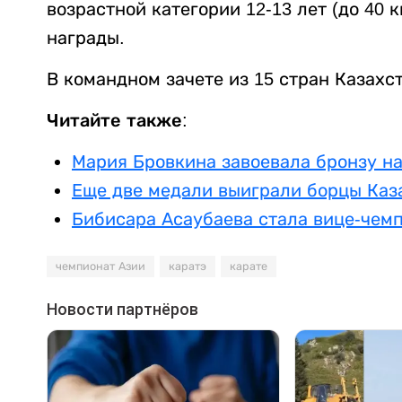
возрастной категории 12-13 лет (до 40 
награды.
В командном зачете из 15 стран Казахс
Читайте также:
Мария Бровкина завоевала бронзу н
Еще две медали выиграли борцы Каз
Бибисара Асаубаева стала вице-чем
чемпионат Азии
каратэ
карате