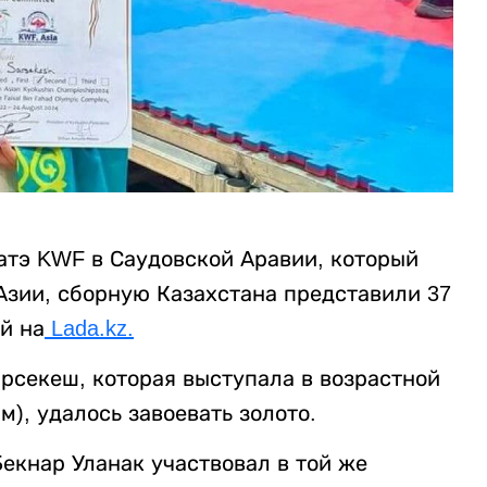
атэ KWF в Саудовской Аравии, который
 Азии, сборную Казахстана представили 37
й на
Lada.kz.
арсекеш, которая выступала в возрастной
м), удалось завоевать золото.
Бекнар Уланак участвовал в той же