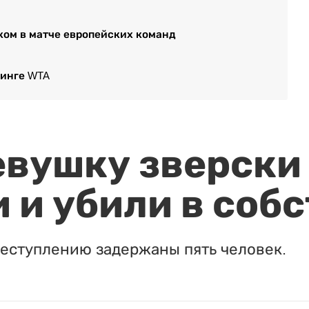
ком в матче европейских команд
тинге WTA
евушку зверски
 и убили в соб
реступлению задержаны пять человек.