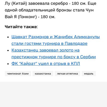
Лу (Китай) завоевала серебро - 180 см. Еще
одной обладательницей бронзы стала Чун
Вай Я (Гонконг) - 180 см.
Читайте также:
Шавкат Рахмонов и Жанибек Алимханулы
стали гостями турнира в Павлодаре
Казахстанец завоевал золото на
престижном турнире по боксу в Сербии
ФК "Кайрат" ушел в отрыв в КПЛ
чемпионат Азии
казахстанка
легкая атлетика
медаль