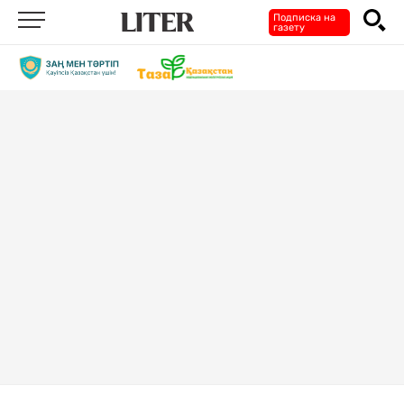
Подписка на
газету