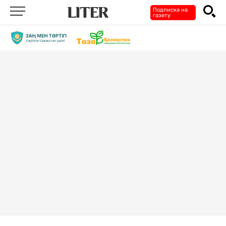
Подписка на
газету