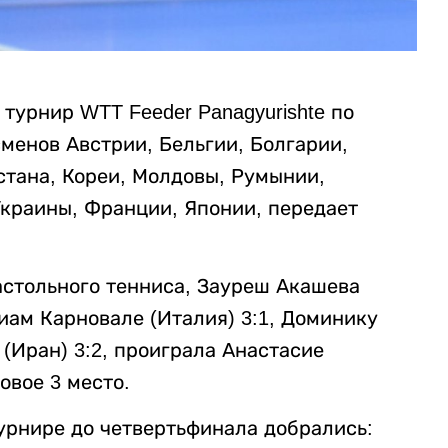
турнир WTT Feeder Panagyurishte по
менов Австрии, Бельгии, Болгарии,
стана, Кореи, Молдовы, Румынии,
Украины, Франции, Японии, передает
стольного тенниса, Зауреш Акашева
иам Карновале (Италия) 3:1, Доминику
 (Иран) 3:2, проиграла Анастасие
овое 3 место.
урнире до четвертьфинала добрались: