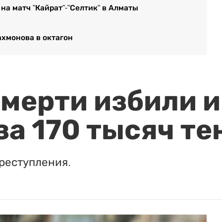
на матч "Кайрат"-"Селтик" в Алматы
хмонова в октагон
мерти избили и
за 170 тысяч те
реступления.