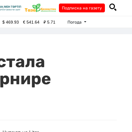
Подписка на газету
Погода
$
469.93
€
541.64
₽
5.71
стала
урнире