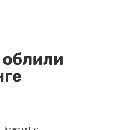
 облили
нге
Читают на Liter