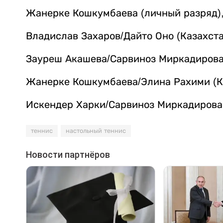
Жанерке Кошкумбаева (личный разряд)
Владислав Захаров/Дайто Оно (Казахста
Зауреш Акашева/Сарвиноз Миркадирова 
Жанерке Кошкумбаева/Элина Рахими (Ка
Искендер Харки/Сарвиноз Миркадирова
теннис
настольный теннис