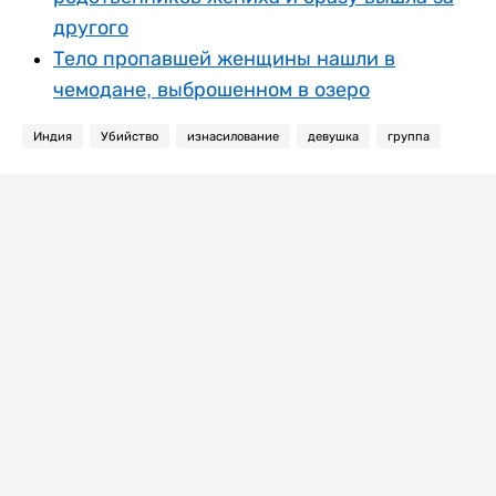
другого
Тело пропавшей женщины нашли в
чемодане, выброшенном в озеро
Индия
Убийство
изнасилование
девушка
группа