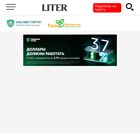
Подписка на
газету