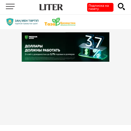
Подписка на
газету