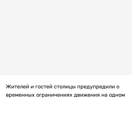
Жителей и гостей столицы предупредили о
временных ограничениях движения на одном
из самых загруженных проспектов города.
Причиной станут дорожные работы, которые
продлятся два дня, передает
Liter.kz
.