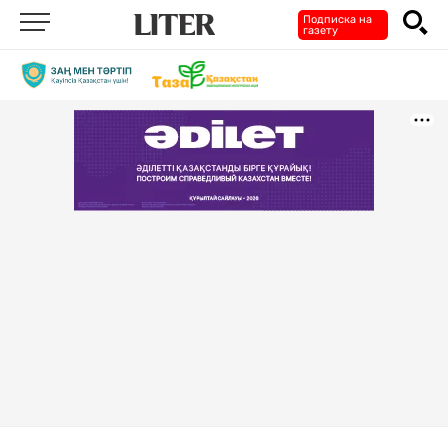
Подписка на
газету