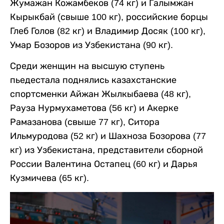
Жумажан Кожамбеков (74 кг) и Галымжан
Кырыкбай (свыше 100 кг), российские борцы
Глеб Голов (82 кг) и Владимир Досяк (100 кг),
Умар Бозоров из Узбекистана (90 кг).
Среди женщин на высшую ступень
пьедестала поднялись казахстанские
спортсменки Айжан Жылкыбаева (48 кг),
Рауза Нурмухаметова (56 кг) и Акерке
Рамазанова (свыше 77 кг), Ситора
Ильмуродова (52 кг) и Шахноза Бозорова (77
кг) из Узбекистана, представители сборной
России Валентина Остапец (60 кг) и Дарья
Кузмичева (65 кг).