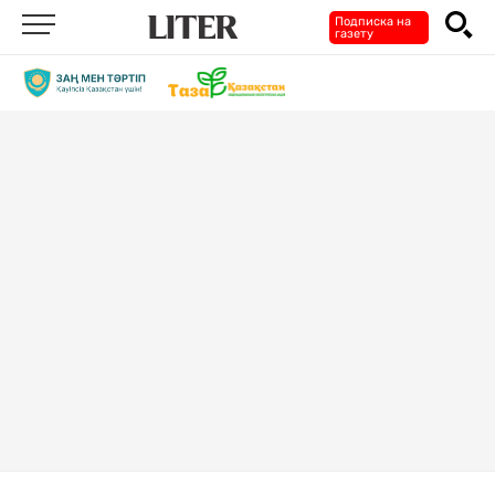
Подписка на
газету