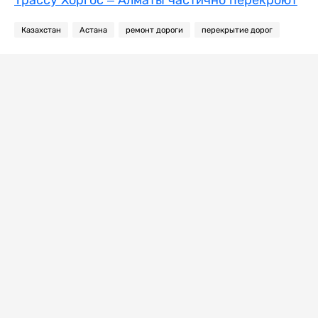
Трассу Хоргос – Алматы частично перекроют
Казахстан
Астана
ремонт дороги
перекрытие дорог