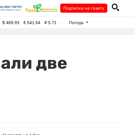
Подписка на газету
Погода
$
469.93
€
541.64
₽
5.71
али две