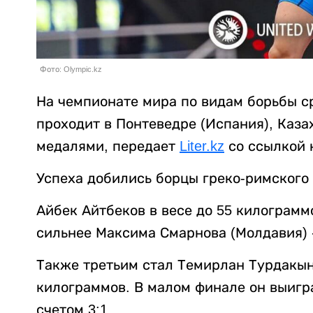
Фото: Olympic.kz
На чемпионате мира по видам борьбы ср
проходит в Понтеведре (Испания), Каз
медалями, передает
Liter.kz
со ссылкой
Успеха добились борцы греко-римского 
Айбек Айтбеков в весе до 55 килограммо
сильнее Максима Смарнова (Молдавия) -
Также третьим стал Темирлан Турдакын
килограммов. В малом финале он выигра
счетом 3:1.