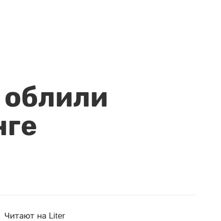
 облили
нге
Читают на Liter