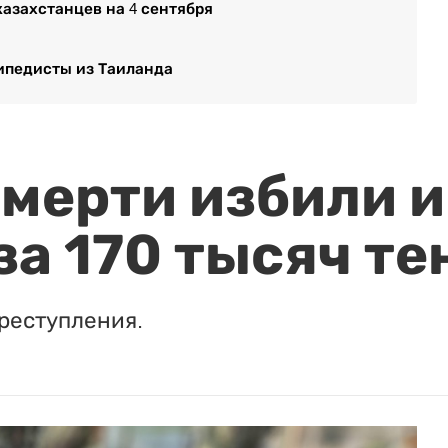
азахстанцев на 4 сентября
ипедисты из Таиланда
мерти избили и
за 170 тысяч те
реступления.