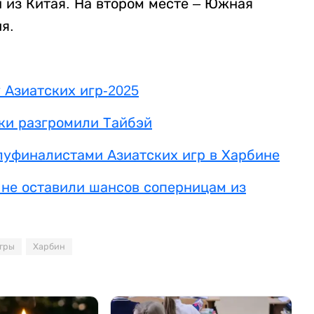
 из Китая. На втором месте – Южная
я.
 Азиатских игр-2025
тки разгромили Тайбэй
луфиналистами Азиатских игр в Харбине
 не оставили шансов соперницам из
гры
Харбин