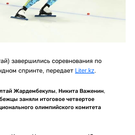
тай) завершились соревнования по
ндном спринте, передает
Liter.kz
.
Алтай Жардембекулы, Никита Важенин,
обежцы заняли итоговое четвертое
ционального олимпийского комитета