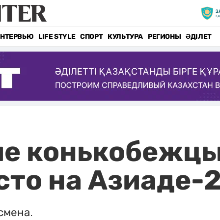
НТЕРВЬЮ
LIFE STYLE
СПОРТ
КУЛЬТУРА
РЕГИОНЫ
ӘДІЛЕТ
ие конькобежцы
сто на Азиаде-
смена.