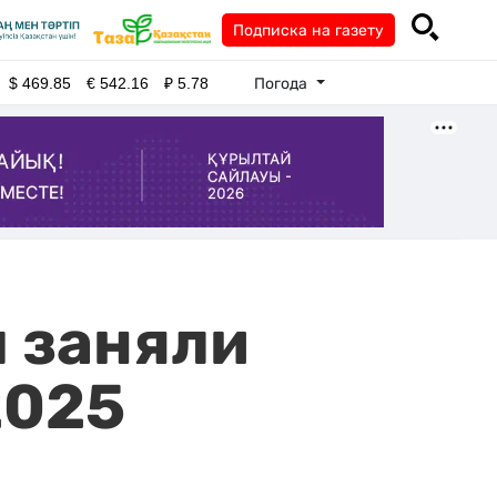
Подписка на газету
Погода
$
469.85
€
542.16
₽
5.78
 заняли
2025