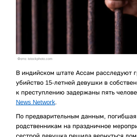
Фото: istockphoto.com
В индийском штате Ассам расследуют г
убийство 15-летней девушки в собстве
к преступлению задержаны пять челове
News Network
.
По предварительным данным, погибшая 
родственникам на праздничное меропри
сестрой девушка решила вернуться дом