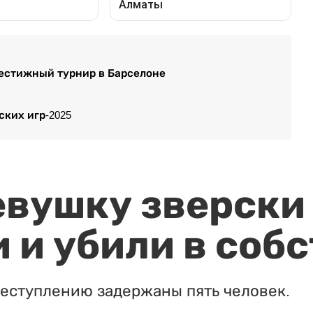
естижный турнир в Барселоне
ких игр-2025
евушку зверски
 и убили в соб
реступлению задержаны пять человек.