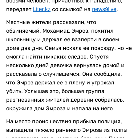
восьми человек, причастных к нападению,
передает
Liter.kz
со ссылкой на
news9live
.
Местные жители рассказали, что
обвиняемый, Мохаммад Эмроз, похитил
школьницу и держал ее взаперти в своем
доме два дня. Семья искала ее повсюду, но не
смогла найти никаких следов. Спустя
несколько дней девочка вернулась домой и
рассказала о случившемся. Она сообщила,
что Эмроз держал ее в плену и угрожал
убить. Услышав это, большая группа
разгневанных жителей деревни собралась,
окружила дом Эмроза и напала на него.
На место происшествия прибыла полиция,
вытащила тяжело раненого Эмроза из толпы