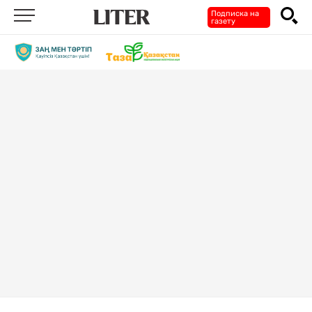
Подписка на
газету