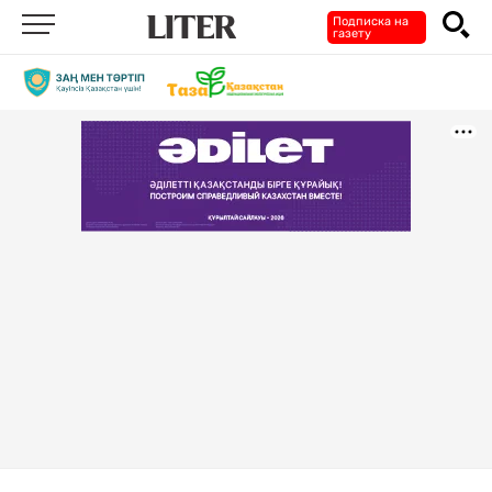
Подписка на
газету