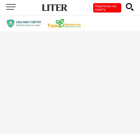
Подписка на
газету